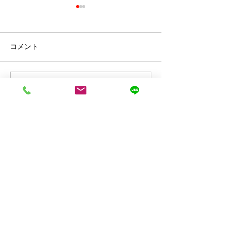
コメント
秋ですね
コメントを追加…
今年もお世話になりまし
た。
0242-
85-7388​